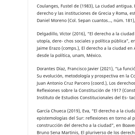
Coulanges, Fustel de (1983), La ciudad antigua. E
derecho y las instituciones de Grecia y Roma, es
Daniel Moreno (Col. Sepan cuantos…, núm. 181),
Delgadillo, Víctor (2016), “El derecho a la ciuda
utopía, dere- chos sociales y política pública”, 
Jaime Erazo (comps.), El derecho a la ciudad en 
desde la política, unam, México.
Dorantes Díaz, Francisco Javier (2021), “La funci
Su evolución, metodología y prospectiva en la C
Juan Antonio Cruz Parcero (coord.), Los derechos
Reflexiones sobre la Constitución de 1917 (Const
Instituto de Estudios Constitucionales del Es- t
García Chueca (2019), Eva, “El derecho a la ciuda
epistemologías del Sur: reflexiones en torno al 
construcción del derecho a la ciudad”, en Boav
Bruno Sena Martinis, El pluriverso de los derec