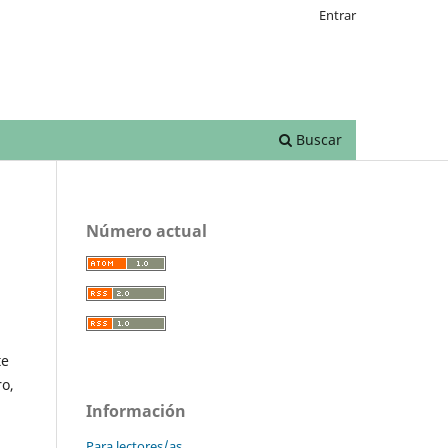
Entrar
Buscar
Número actual
te
ro,
Información
Para lectores/as