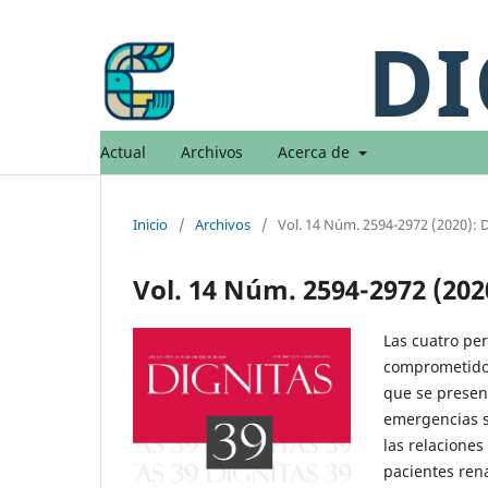
DI
Actual
Archivos
Acerca de
Inicio
/
Archivos
/
Vol. 14 Núm. 2594-2972 (2020): 
Vol. 14 Núm. 2594-2972 (202
Las cuatro pe
comprometido 
que se presen
emergencias sa
las relaciones 
pacientes rena